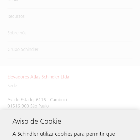
Mídia
Recursos
Sobre nós
Grupo Schindler
Elevadores Atlas Schindler Ltda.
Sede
Av. do Estado, 6116 - Cambuci
01516-900 São Paulo
SP Brasil
Aviso de Cookie
A Schindler utiliza cookies para permitir que