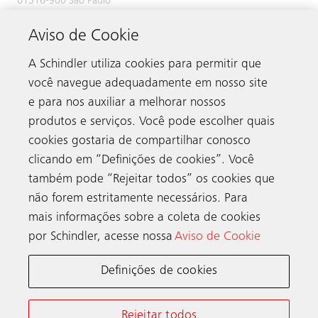
01516-900 São Paulo
SP Brasil
Aviso de Cookie
A Schindler utiliza cookies para permitir que
você navegue adequadamente em nosso site
e para nos auxiliar a melhorar nossos
produtos e serviços. Você pode escolher quais
cookies gostaria de compartilhar conosco
clicando em “Definições de cookies”. Você
também pode “Rejeitar todos” os cookies que
Contato
não forem estritamente necessários. Para
mais informações sobre a coleta de cookies
por Schindler, acesse nossa
Aviso de Cookie
Schindler no mundo
Definições de cookies
Termos e Condições Online Schindler
Aviso de Privacidade
Rejeitar todos