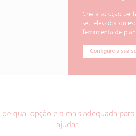
Crie a solução perfe
seu elevador ou es
ferramenta de plane
Configure a sua s
 de qual opção é a mais adequada para
ajudar.