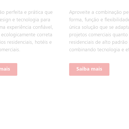
o perfeita e prática que
Aproveite a combinação per
sign e tecnologia para
forma, função e flexibilid
ma experiência confiável,
única solução que se adapt
 ecologicamente correta
projetos comerciais quanto
ios residenciais, hotéis e
residenciais de alto padrão
omerciais.
combinando tecnologia e ef
mais
Saiba mais