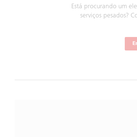
Está procurando um elev
serviços pesados? C
E