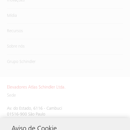
Inovações
Mídia
Recursos
Sobre nós
Grupo Schindler
Elevadores Atlas Schindler Ltda.
Sede
Av. do Estado, 6116 - Cambuci
01516-900 São Paulo
SP Brasil
Aviso de Cookie