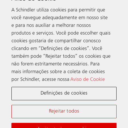
A Schindler utiliza cookies para permitir que
você navegue adequadamente em nosso site
e para nos auxiliar a melhorar nossos
produtos e serviços. Você pode escolher quais
cookies gostaria de compartilhar conosco
clicando em “Definições de cookies”. Você
também pode “Rejeitar todos” os cookies que
Contato
não forem estritamente necessários. Para
mais informações sobre a coleta de cookies
por Schindler, acesse nossa
Aviso de Cookie
Schindler no mundo
Definições de cookies
Termos e Condições Online Schindler
Aviso de Privacidade
Rejeitar todos
Aviso de cookies & Configurações