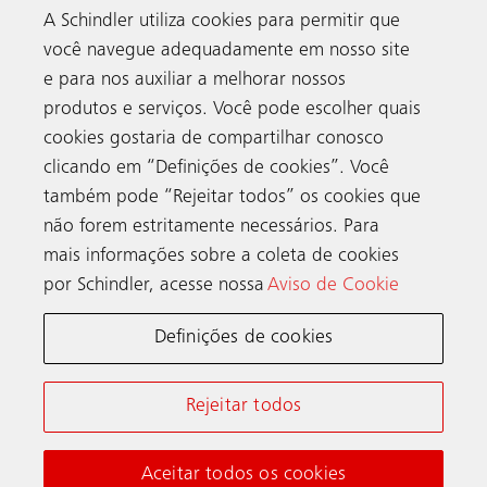
A Schindler utiliza cookies para permitir que
você navegue adequadamente em nosso site
e para nos auxiliar a melhorar nossos
produtos e serviços. Você pode escolher quais
cookies gostaria de compartilhar conosco
clicando em “Definições de cookies”. Você
também pode “Rejeitar todos” os cookies que
Contato
não forem estritamente necessários. Para
mais informações sobre a coleta de cookies
por Schindler, acesse nossa
Aviso de Cookie
Schindler no mundo
Definições de cookies
Termos e Condições Online Schindler
Aviso de Privacidade
Rejeitar todos
Aviso de cookies & Configurações
Aceitar todos os cookies
© Schindler 2026