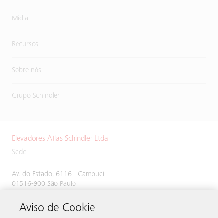
Mídia
Recursos
Sobre nós
Grupo Schindler
Elevadores Atlas Schindler Ltda.
Sede
Av. do Estado, 6116 - Cambuci
01516-900 São Paulo
SP Brasil
Aviso de Cookie