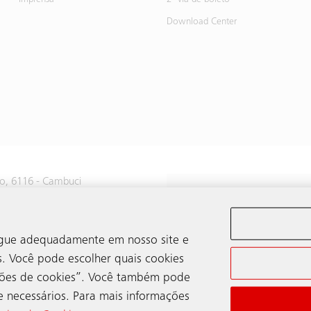
Imprensa
2º via de boleto
Download Center
do, 6116 - Cambuci
ão Paulo
vegue adequadamente em nosso site e
s. Você pode escolher quais cookies
ições de cookies”. Você também pode
e necessários. Para mais informações