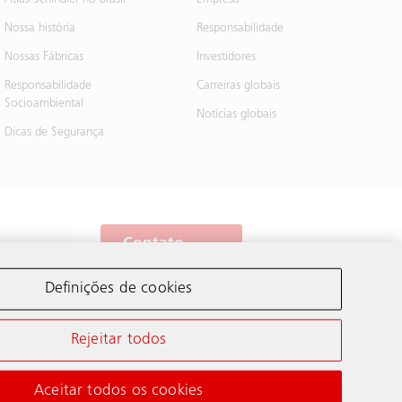
Atlas Schindler no Brasil
Empresa
Nossa história
Responsabilidade
Nossas Fábricas
Investidores
Responsabilidade
Carreiras globais
Socioambiental
Notícias globais
Dicas de Segurança
Contato
Definições de cookies
Schindler no mundo
Rejeitar todos
Aceitar todos os cookies