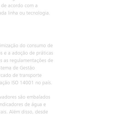
e de acordo com a
a linha ou tecnologia.
otimização do consumo de
os e a adoção de práticas
as as regulamentações de
istema de Gestão
rcado de transporte
cação ISO 14001 no país.
levadores são embalados
indicadores de água e
ais. Além disso, desde