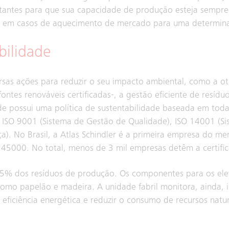
nstantes para que sua capacidade de produção esteja sempr
e em casos de aquecimento de mercado para uma determinad
bilidade
rsas ações para reduzir o seu impacto ambiental, como a 
tes renováveis certificadas-, a gestão eficiente de resídu
de possui uma política de sustentabilidade baseada em tod
o ISO 9001 (Sistema de Gestão de Qualidade), ISO 14001 (S
). No Brasil, a Atlas Schindler é a primeira empresa do me
SO 45000. No total, menos de 3 mil empresas detêm a certifi
a 95% dos resíduos de produção. Os componentes para os e
 como papelão e madeira. A unidade fabril monitora, ainda, 
eficiência energética e reduzir o consumo de recursos natur