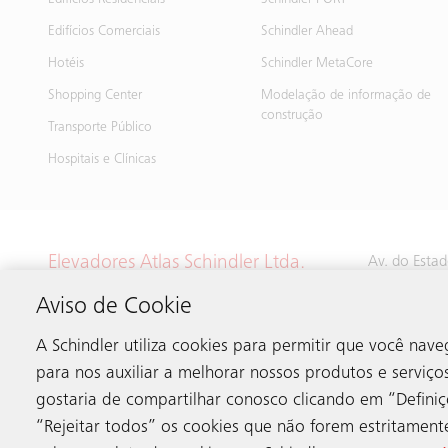
Edifícios Residenciais
Schindler PORT
Edifícios Comerciais
Schindler Ahead
Hotéis
Schindler MetaCore
Shopping Center
Modelação de informação de
construção
Transporte Público
Hospitais e Clínicas
Elevadores Atlas Schindler Ltda.
Av. do Esta
01516-900 S
Sede
Aviso de Cookie
SP Brasil
A Schindler utiliza cookies para permitir que você na
para nos auxiliar a melhorar nossos produtos e serviço
gostaria de compartilhar conosco clicando em “Defin
“Rejeitar todos” os cookies que não forem estritament