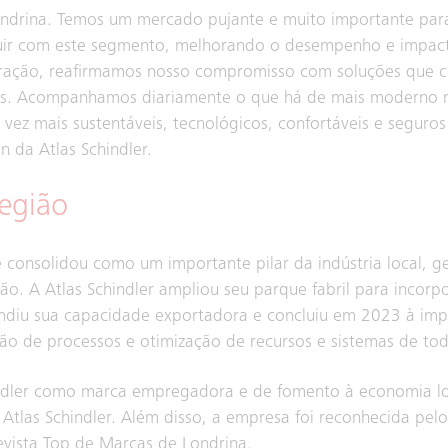
ondrina. Temos um mercado pujante e muito importante para
ibuir com este segmento, melhorando o desempenho e impac
eração, reafirmamos nosso compromisso com soluções que c
veis. Acompanhamos diariamente o que há de mais moderno n
ez mais sustentáveis, tecnológicos, confortáveis e seguros 
n da Atlas Schindler.
região
 consolidou como um importante pilar da indústria local, 
. A Atlas Schindler ampliou seu parque fabril para incorp
pandiu sua capacidade exportadora e concluiu em 2023 à im
ão de processos e otimização de recursos e sistemas de tod
indler como marca empregadora e de fomento à economia lo
a Atlas Schindler. Além disso, a empresa foi reconhecida pe
evista Top de Marcas de Londrina.