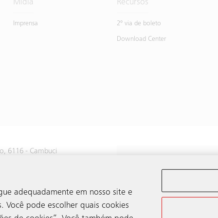
Mídia
Recursos
Imprensa
2º via de boleto
Download Center
do, 6116 - Cambuci
ão Paulo
vegue adequadamente em nosso site e
s. Você pode escolher quais cookies