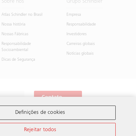
Sobre nós
Grupo Schindler
Atlas Schindler no Brasil
Empresa
Nossa história
Responsabilidade
Nossas Fábricas
Investidores
Responsabilidade
Carreiras globais
Socioambiental
Notícias globais
Dicas de Segurança
Contato
Definições de cookies
Schindler no mundo
Rejeitar todos