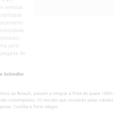
a e em
es remotas
ibilidade
locamento
ecessidade
ssionais,
cena para
a pegada de
po Schindler
rico da Renault, passam a integrar a frota de quase 1000 
stão contemplados 10 veículos que circularão pelas cidades 
mpinas, Curitiba e Porto Alegre.