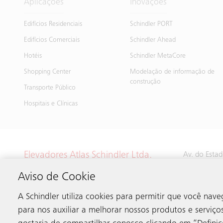
Aplicações
Inovações
Edifícios Residenciais
Schindler PORT
Edifícios Comerciais
Schindler Ahead
Hotéis
Schindler MetaCore
Shopping Center
Modelação de informação de
construção
Transporte Público
Hospitais e Clínicas
Elevadores Atlas Schindler Ltda.
Av. do Esta
01516-900 S
Sede
Aviso de Cookie
SP Brasil
A Schindler utiliza cookies para permitir que você na
para nos auxiliar a melhorar nossos produtos e serviço