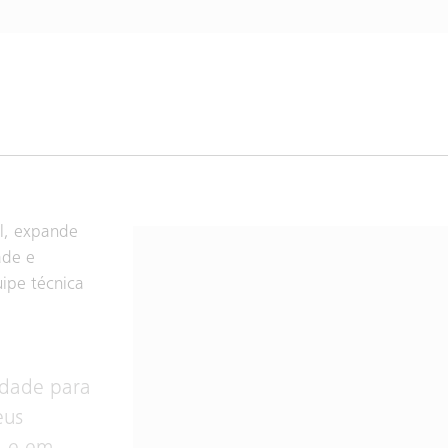
al, expande
ade e
uipe técnica
idade para
eus